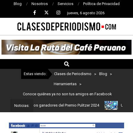
Blog
Nosotros
Servicios
Política de Privacidad
jueves, 6 agosto 2026
CLASES
DE
PERIODISMO
Estas viendo:
Clases de Periodismo
>
Blog
>
Herramientas
>
Conoce quiénes ya no son tus amigos en Facebook
smo: Estos son los ganadores del Premio Pulitzer 2024
Usuarios d
Noticias: