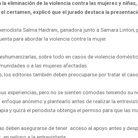
a eliminación de la violencia contra las mujeres y niñas, 
 el certamen, explicó que el jurado destaca la presentac
eriodista Salma Haidrani, ganadora junto a Samara Linton, 
enta para abordar la violencia contra la mujer.
 deshumanizarlas, sobre todo en casos de violencia doméstic
omunidades o a las mujeres afectadas.
res, los editores también deben preocuparse por tratar el cas
us experiencias, pero no se sienten cómodas teniendo su 
 enfoque anónimo y plantearlo antes de realizar la entrevist
apia y quizá el periodista obtenga el permiso para que las m
stas deben asegurarse de tener acceso al apoyo antes y desp
r en peligro a la entrevistada.