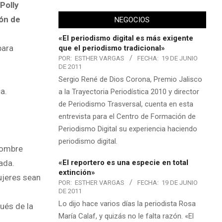
Polly
ión de
NEGOCIOS
«El periodismo digital es más exigente
para
que el periodismo tradicional»
POR:
ESTHER VARGAS
FECHA:
19 DE JUNIO
DE 2011
Sergio René de Dios Corona, Premio Jalisco
a.
a la Trayectoria Periodística 2010 y director
de Periodismo Trasversal, cuenta en esta
entrevista para el Centro de Formación de
o
Periodismo Digital su experiencia haciendo
periodismo digital.
nombre
«El reportero es una especie en total
ada.
extinción»
ujeres sean
POR:
ESTHER VARGAS
FECHA:
19 DE JUNIO
DE 2011
Lo dijo hace varios días la periodista Rosa
ués de la
María Calaf, y quizás no le falta razón. «El