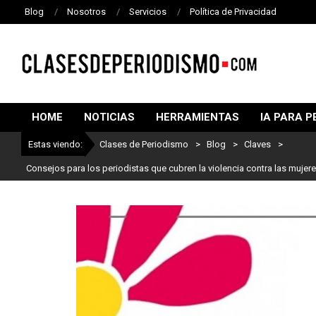
Blog
Nosotros
Servicios
Política de Privacidad
CLASES
DE
HOME
NOTICIAS
HERRAMIENTAS
IA PARA P
PERIODISMO
Estas viendo:
Clases de Periodismo
>
Blog
>
Claves
>
Consejos para los periodistas que cubren la violencia contra las mujer