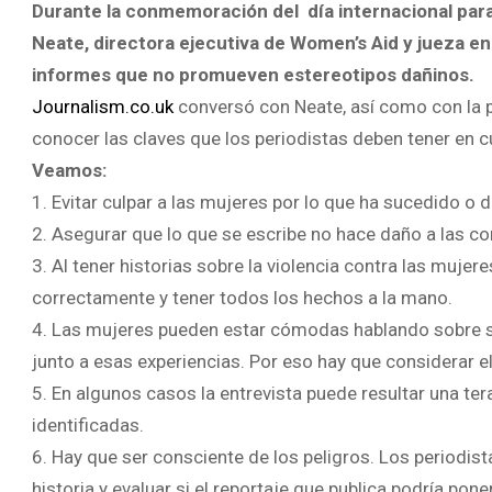
Durante la conmemoración del día internacional para l
Neate, directora ejecutiva de Women’s Aid y jueza en
informes que no promueven estereotipos dañinos.
Journalism.co.uk
conversó con Neate, así como con la p
conocer las claves que los periodistas deben tener en cu
Veamos:
1. Evitar culpar a las mujeres por lo que ha sucedido o
2. Asegurar que lo que se escribe no hace daño a las c
3. Al tener historias sobre la violencia contra las muje
correctamente y tener todos los hechos a la mano.
4. Las mujeres pueden estar cómodas hablando sobre s
junto a esas experiencias. Por eso hay que considerar el
5. En algunos casos la entrevista puede resultar una ter
identificadas.
6. Hay que ser consciente de los peligros. Los periodi
historia y evaluar si el reportaje que publica podría pone