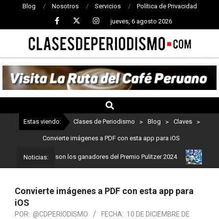
Blog
Nosotros
Servicios
Política de Privacidad
jueves, 6 agosto 2026
CLASES
DE
PERIODISMO
Estas viendo:
Clases de Periodismo
>
Blog
>
Claves
>
Convierte imágenes a PDF con esta app para iOS
riodismo: Estos son los ganadores del Premio Pulitzer 2024
Usuar
Noticias:
Convierte imágenes a PDF con esta app para
iOS
POR:
@CDPERIODISMO
FECHA:
10 DE DICIEMBRE DE