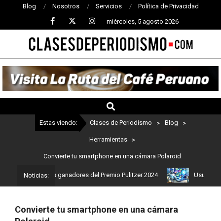
Blog
Nosotros
Servicios
Política de Privacidad
miércoles, 5 agosto 2026
CLASES
DE
PERIODISMO
Estas viendo:
Clases de Periodismo
>
Blog
>
Herramientas
>
Convierte tu smartphone en una cámara Polaroid
o: Estos son los ganadores del Premio Pulitzer 2024
Usuarios de 
Noticias:
Convierte tu smartphone en una cámara