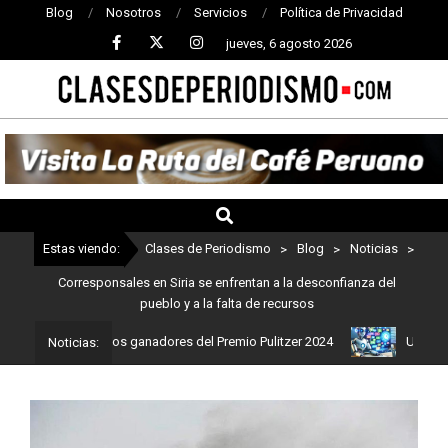
Blog
Nosotros
Servicios
Política de Privacidad
jueves, 6 agosto 2026
CLASES
DE
PERIODISMO
Estas viendo:
Clases de Periodismo
>
Blog
>
Noticias
>
Corresponsales en Siria se enfrentan a la desconfianza del
pueblo y a la falta de recursos
mo: Estos son los ganadores del Premio Pulitzer 2024
Usuarios de
Noticias: