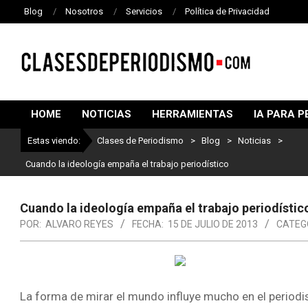
Blog
Nosotros
Servicios
Política de Privacidad
CLASES
DE
HOME
NOTICIAS
HERRAMIENTAS
IA PARA P
PERIODISMO
Estas viendo:
Clases de Periodismo
>
Blog
>
Noticias
>
Cuando la ideología empaña el trabajo periodístico
Cuando la ideología empaña el trabajo periodístic
POR:
ALVARO REYES
FECHA:
15 DE JULIO DE 2013
CATEG
La forma de mirar el mundo influye mucho en el periodi