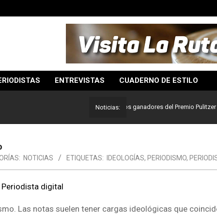
ERIODISTAS
ENTREVISTAS
CUADERNO DE ESTILO
Lo mejor del periodismo: Estos son los ganadores del Premio Pulitzer 2024
Noticias:
o
ORÍAS:
NOTICIAS
ETIQUETAS:
IDEOLOGÍAS
,
PERIODISMO
,
PERIODI
smo. Las notas suelen tener cargas ideológicas que coincid