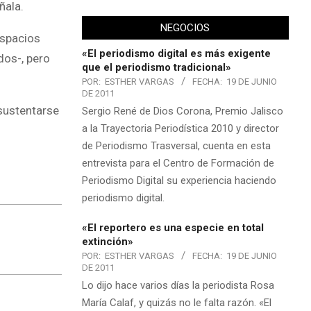
ñala.
NEGOCIOS
espacios
«El periodismo digital es más exigente
dos-, pero
que el periodismo tradicional»
POR:
ESTHER VARGAS
FECHA:
19 DE JUNIO
DE 2011
 sustentarse
Sergio René de Dios Corona, Premio Jalisco
a la Trayectoria Periodística 2010 y director
de Periodismo Trasversal, cuenta en esta
entrevista para el Centro de Formación de
Periodismo Digital su experiencia haciendo
periodismo digital.
«El reportero es una especie en total
extinción»
POR:
ESTHER VARGAS
FECHA:
19 DE JUNIO
DE 2011
Lo dijo hace varios días la periodista Rosa
María Calaf, y quizás no le falta razón. «El