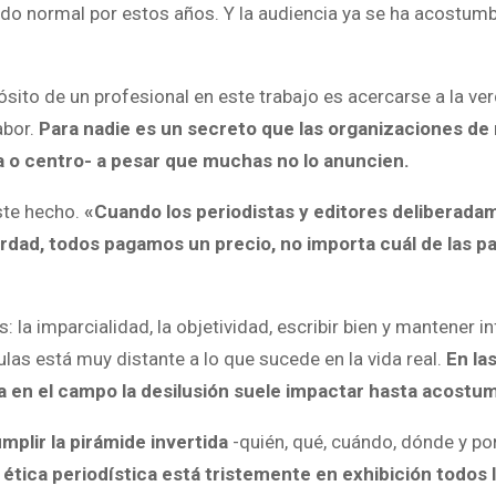
ado normal por estos años. Y la audiencia ya se ha acostum
sito de un profesional en este trabajo es acercarse a la ver
abor.
Para nadie es un secreto que las organizaciones de 
ha o centro- a pesar que muchas no lo anuncien.
este hecho.
«Cuando los periodistas y editores deliberada
erdad, todos pagamos un precio, no importa cuál de las par
: la imparcialidad, la objetividad, escribir bien y mantener 
ulas está muy distante a lo que sucede en la vida real.
En la
a en el campo la desilusión suele impactar hasta acostu
umplir la pirámide invertida
-quién, qué, cuándo, dónde y po
a ética periodística está tristemente en exhibición todos 