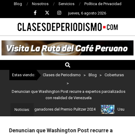
Blog
Nosotros
Servicios
Política de Privacidad
jueves, 6 agosto 2026
CLASES
DE
PERIODISMO
Estas viendo:
Clases de Periodismo
>
Blog
>
Coberturas
>
Denuncian que Washington Post recurre a expertos parcializados
con realidad de Venezuela
o: Estos son los ganadores del Premio Pulitzer 2024
Usuarios de 
Noticias:
Denuncian que Washington Post recurre a