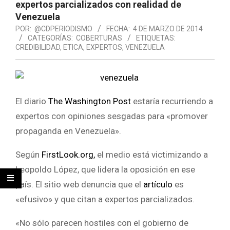
expertos parcializados con realidad de
Venezuela
POR:
@CDPERIODISMO
FECHA:
4 DE MARZO DE 2014
CATEGORÍAS:
COBERTURAS
ETIQUETAS:
CREDIBILIDAD
,
ETICA
,
EXPERTOS
,
VENEZUELA
El diario
The Washington Post
estaría recurriendo a
expertos con opiniones sesgadas para «promover
propaganda en Venezuela».
Según
FirstLook.org,
el medio está victimizando a
Leopoldo López, que lidera la oposición en ese
país. El sitio web denuncia que el
artículo
es
«efusivo» y que citan a expertos parcializados.
«No sólo parecen hostiles con el gobierno de