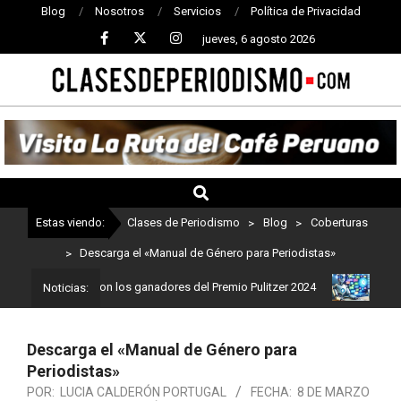
Blog
Nosotros
Servicios
Política de Privacidad
jueves, 6 agosto 2026
CLASES
DE
PERIODISMO
Estas viendo:
Clases de Periodismo
>
Blog
>
Coberturas
>
Descarga el «Manual de Género para Periodistas»
odismo: Estos son los ganadores del Premio Pulitzer 2024
Usuario
Noticias:
Descarga el «Manual de Género para
Periodistas»
POR:
LUCIA CALDERÓN PORTUGAL
FECHA:
8 DE MARZO