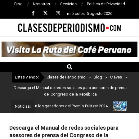
Blog
Nosotros
Servicios
Política de Privacidad
miércoles, 5 agosto 2026
CLASES
DE
PERIODISMO
Estas viendo:
Clases de Periodismo
>
Blog
>
Claves
>
Descarga el Manual de redes sociales para asesores de prensa
del Congreso de la República
dismo: Estos son los ganadores del Premio Pulitzer 2024
Usuarios
Noticias:
Descarga el Manual de redes sociales para
asesores de prensa del Congreso de la