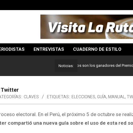
ERIODISTAS
ENTREVISTAS
CUADERNO DE ESTILO
Lo mejor del periodismo: Estos son los ganadores del Premio Pulitz
Noticias:
 Twitter
ATEGORÍAS:
CLAVES
ETIQUETAS:
ELECCIONES
,
GUÍA
,
MANUAL
,
TW
oceso electoral. En el Perú, el próximo 5 de octubre se reali
ter compartió una nueva guía sobre el uso de esta red so