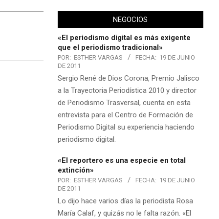
NEGOCIOS
«El periodismo digital es más exigente
que el periodismo tradicional»
POR:
ESTHER VARGAS
FECHA:
19 DE JUNIO
DE 2011
Sergio René de Dios Corona, Premio Jalisco
a la Trayectoria Periodística 2010 y director
de Periodismo Trasversal, cuenta en esta
entrevista para el Centro de Formación de
Periodismo Digital su experiencia haciendo
periodismo digital.
«El reportero es una especie en total
extinción»
POR:
ESTHER VARGAS
FECHA:
19 DE JUNIO
DE 2011
Lo dijo hace varios días la periodista Rosa
María Calaf, y quizás no le falta razón. «El