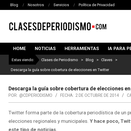
Blog
Nosotros
Servicios
Política de Privacidad
CLASES
DE
HOME
NOTICIAS
HERRAMIENTAS
IA PARA P
PERIODISMO
Estas viendo:
Clases de Periodismo
>
Blog
>
Claves
>
Descarga la guía sobre cobertura de elecciones en Twitter
Descarga la guía sobre cobertura de elecciones en
POR:
@CDPERIODISMO
FECHA:
2 DE OCTUBRE DE 2014
C
Twitter forma parte de la cobertura periodística de un pr
elecciones regionales y municipales.
Y hace poco, Twit
este tipo de noticias.