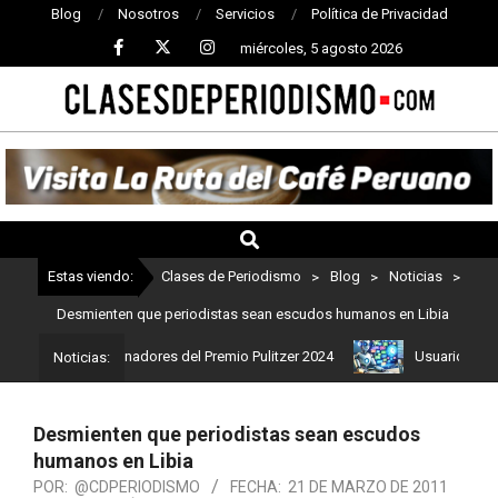
Blog
Nosotros
Servicios
Política de Privacidad
miércoles, 5 agosto 2026
CLASES
DE
PERIODISMO
Estas viendo:
Clases de Periodismo
>
Blog
>
Noticias
>
Desmienten que periodistas sean escudos humanos en Libia
Estos son los ganadores del Premio Pulitzer 2024
Usuarios de Cha
Noticias:
Desmienten que periodistas sean escudos
humanos en Libia
POR:
@CDPERIODISMO
FECHA:
21 DE MARZO DE 2011