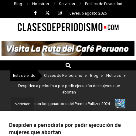
Blog
Nosotros
Servicios
Política de Privacidad
jueves, 6 agosto 2026
CLASES
DE
PERIODISMO
Estas viendo:
Clases de Periodismo
>
Blog
>
Noticias
>
Despiden a periodista por pedir ejecución de mujeres que
abortan
eriodismo: Estos son los ganadores del Premio Pulitzer 2024
Usuar
Noticias:
Despiden a periodista por pedir ejecución de
mujeres que abortan