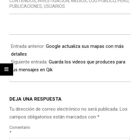
CONTENIDOS
,
INVESTIGACIÓN
,
MEDIOS
,
OJO PÚBLICO
,
PERÚ
,
PUBLICACIONES
,
USUARIOS
Entrada anterior:
Google actualiza sus mapas con más
detalles
Siguiente entrada:
Guarda los videos que produces para
tus mensajes en Qik
DEJA UNA RESPUESTA
Tu dirección de correo electrónico no será publicada.
Los
campos obligatorios están marcados con
*
Comentario
*