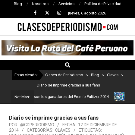
Blog
Nosotros
Servicios
Política de Privacidad
jueves, 6 agosto 2026
CLASES
DE
PERIODISMO
Estas viendo:
Clases de Periodismo
>
Blog
>
Claves
>
Diario se imprime gracias a sus fans
riodismo: Estos son los ganadores del Premio Pulitzer 2024
Usuar
Noticias:
Diario se imprime gracias a sus fans
POR:
@CDPERIODISMO
FECHA:
12 DE DICIEMBRE DE
2014
CATEGORÍAS:
CLAVES
ETIQUETAS: