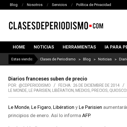
Blog
Nosotros
Servicios
Política de Privacidad
CLASES
DE
HOME
NOTICIAS
HERRAMIENTAS
IA PARA P
PERIODISMO
Estas viendo:
Clases de Periodismo
>
Blog
>
Noticias
>
Diar
Diarios franceses suben de precio
POR:
@CDPERIODISMO
FECHA:
26 DE DICIEMBRE DE 2014
LE MONDE
,
LE PARISIEN
,
LIBÉRATION
,
MEDIOS
,
PRECIOS
,
QUIOSCO
Le Monde
,
Le Figaro
,
Libération
y
Le Parisien
aumentarán 
principios de enero. Así lo informa
AFP
.