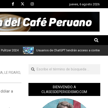
jueves, 6 agosto 2026
er 2024
Usuarios de ChatGPT tendrán acceso a contenidos de noti
IA
,
LE FIGARO
,
BIENVENIDO A
dólar a
CLASESDEPERIODISMO.COM