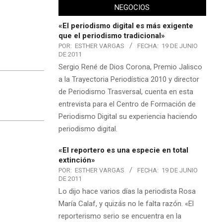
NEGOCIOS
«El periodismo digital es más exigente
que el periodismo tradicional»
POR:
ESTHER VARGAS
FECHA:
19 DE JUNIO
DE 2011
Sergio René de Dios Corona, Premio Jalisco
a la Trayectoria Periodística 2010 y director
de Periodismo Trasversal, cuenta en esta
entrevista para el Centro de Formación de
Periodismo Digital su experiencia haciendo
periodismo digital.
«El reportero es una especie en total
extinción»
POR:
ESTHER VARGAS
FECHA:
19 DE JUNIO
DE 2011
Lo dijo hace varios días la periodista Rosa
María Calaf, y quizás no le falta razón. «El
reporterismo serio se encuentra en la