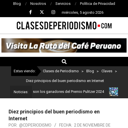
Blog
Nosotros
Servicios
Política de Privacidad
miércoles, 5 agosto 2026
CLASES
DE
PERIODISMO
Estas viendo:
Clases de Periodismo
>
Blog
>
Claves
>
Diez principios del buen periodismo en Internet
eriodismo: Estos son los ganadores del Premio Pulitzer 2024
Usua
Noticias:
Diez principios del buen periodismo en
Internet
POR:
@CDPERIODISMO
FECHA:
2 DE NOVIEMBRE DE