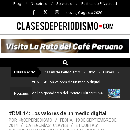
Blog
Nosotros
Servicios
Política de Privacidad
jueves, 6 agosto 2026
CLASES
DE
PERIODISMO
Estas viendo:
Clases de Periodismo
>
Blog
>
Claves
>
#DML14: Los valores de un medio digital
odismo: Estos son los ganadores del Premio Pulitzer 2024
Usuario
Noticias:
#DML14: Los valores de un medio digital
POR:
@CDPERIODISMO
FECHA:
19 DE SEPTIEMBRE DE
2014
CATEGORÍAS:
CLAVES
ETIQUETAS: