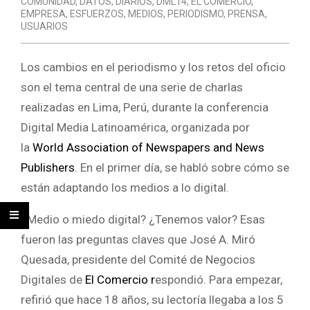
COMUNIDAD
,
DATOS
,
DIARIOS
,
DML14
,
EL COMERCIO
,
EMPRESA
,
ESFUERZOS
,
MEDIOS
,
PERIODISMO
,
PRENSA
,
USUARIOS
Los cambios en el periodismo y los retos del oficio
son el tema central de una serie de charlas
realizadas en Lima, Perú, durante la conferencia
Digital Media Latinoamérica, organizada por
la
World Association of Newspapers and News
Publishers
. En el primer día, se habló sobre cómo se
están adaptando los medios a lo digital.
¿Medio o miedo digital? ¿Tenemos valor? Esas
fueron las preguntas claves que José A. Miró
Quesada, presidente del Comité de Negocios
Digitales de
El Comercio r
espondió. Para empezar,
refirió que hace 18 años, su lectoría llegaba a los 5