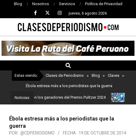
Blog
Nosotros
Servicios
Política de Privacidad
jueves, 6 agosto 2026
CLASES
DE
PERIODISMO
Estas viendo:
Clases de Periodismo
>
Blog
>
Claves
>
Ébola estresa más a los periodistas que la guerra
dismo: Estos son los ganadores del Premio Pulitzer 2024
Usuarios
Noticias:
Ébola estresa más a los periodistas que la
guerra
POR:
@CDPERIODISMO
FECHA:
19 DE OCTUBRE DE 2014