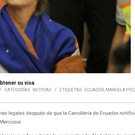
btener su visa
CATEGORÍAS:
NOTICIAS
ETIQUETAS:
ECUADOR
,
MANUELA PIC
es legales después de que la Cancillería de Ecuador notific
 Mercosur.