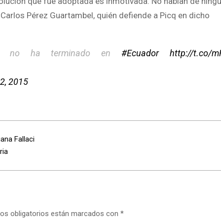
olución que fue adoptada es inmotivada. No hablan de ning
ri, Carlos Pérez Guartambel, quién defiende a Picq en dicho
no ha terminado en
#Ecuador
http://t.co
2, 2015
ana Fallaci
ria
os obligatorios están marcados con
*