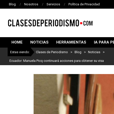
Blog
Nosotros
Servicios
Política de Privacidad
CLASES
DE
HOME
NOTICIAS
HERRAMIENTAS
IA PARA P
PERIODISMO
Estas viendo:
Clases de Periodismo
>
Blog
>
Noticias
>
Ecuador: Manuela Picq continuará acciones para obtener su visa