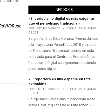
ún sustento
NEGOCIOS
«El periodismo digital es más exigente
que el periodismo tradicional»
/mRpVV9Ruso
POR:
ESTHER VARGAS
FECHA:
19 DE JUNIO
DE 2011
Sergio René de Dios Corona, Premio Jalisco
a la Trayectoria Periodística 2010 y director
de Periodismo Trasversal, cuenta en esta
entrevista para el Centro de Formación de
Periodismo Digital su experiencia haciendo
periodismo digital.
«El reportero es una especie en total
extinción»
POR:
ESTHER VARGAS
FECHA:
19 DE JUNIO
DE 2011
Lo dijo hace varios días la periodista Rosa
María Calaf, y quizás no le falta razón. «El