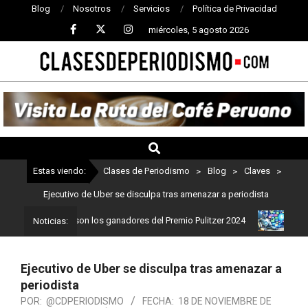
Blog
Nosotros
Servicios
Política de Privacidad
miércoles, 5 agosto 2026
CLASES
DE
PERIODISMO
Estas viendo:
Clases de Periodismo
>
Blog
>
Claves
>
Ejecutivo de Uber se disculpa tras amenazar a periodista
iodismo: Estos son los ganadores del Premio Pulitzer 2024
Usuari
Noticias:
Ejecutivo de Uber se disculpa tras amenazar a
periodista
POR:
@CDPERIODISMO
FECHA:
18 DE NOVIEMBRE DE