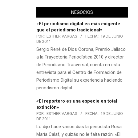
NEGOCIOS
«El periodismo digital es más exigente
que el periodismo tradicional»
POR:
ESTHER VARGAS
FECHA:
19 DE JUNIO
DE 2011
Sergio René de Dios Corona, Premio Jalisco
a la Trayectoria Periodística 2010 y director
de Periodismo Trasversal, cuenta en esta
entrevista para el Centro de Formación de
Periodismo Digital su experiencia haciendo
periodismo digital.
«El reportero es una especie en total
extinción»
POR:
ESTHER VARGAS
FECHA:
19 DE JUNIO
DE 2011
Lo dijo hace varios días la periodista Rosa
María Calaf, y quizás no le falta razón. «El