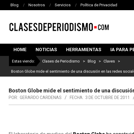
Blog
Nosotros
Servicios
Política de Privacidad
CLASES
DE
HOME
NOTICIAS
HERRAMIENTAS
IA PARA P
PERIODISMO
Estas viendo:
Clases de Periodismo
>
Blog
>
Claves
>
Lo mejo
Boston Globe mide el sentimiento de una discusión en las redes social
Boston Globe mide el sentimiento de una discusión
POR:
GERARDO CARDENAS
FECHA:
3 DE OCTUBRE DE 2011