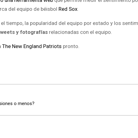
do una herramienta web
que permite medir el sentimiento pos
erca del equipo de béisbol
Red Sox
.
 el tiempo, la popularidad del equipo por estado y los senti
tweets y fotografías
relacionadas con el equipo.
a
The New England Patriots
pronto.
resiones o menos?