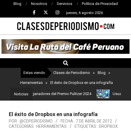
Blog
Nosotros
Servicios
Política de Privacidad
jueves, 6 agosto 2026
CLASES
DE
PERIODISMO
Estas viendo:
Clases de Periodismo
>
Blog
>
Herramientas
>
El éxito de Dropbox en una infografía
 Estos son los ganadores del Premio Pulitzer 2024
Usuarios de Ch
Noticias:
El éxito de Dropbox en una infografía
POR:
@CDPERIODISMO
FECHA:
7 DE ABRIL DE 2012
CATEGORÍAS:
HERRAMIENTAS
ETIQUETAS:
DROPBOX