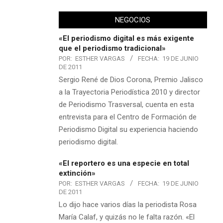
NEGOCIOS
«El periodismo digital es más exigente
que el periodismo tradicional»
POR:
ESTHER VARGAS
FECHA:
19 DE JUNIO
DE 2011
Sergio René de Dios Corona, Premio Jalisco
a la Trayectoria Periodística 2010 y director
de Periodismo Trasversal, cuenta en esta
entrevista para el Centro de Formación de
Periodismo Digital su experiencia haciendo
periodismo digital.
«El reportero es una especie en total
extinción»
POR:
ESTHER VARGAS
FECHA:
19 DE JUNIO
DE 2011
Lo dijo hace varios días la periodista Rosa
María Calaf, y quizás no le falta razón. «El