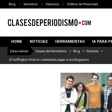
Blog
Nosotros
Servicios
Política de Privacidad
CLASES
DE
HOME
NOTICIAS
HERRAMIENTAS
IA PARA P
PERIODISMO
Estas viendo:
Clases de Periodismo
>
Blog
>
Noticias
>
El Huffington Post no contempla pagar a los blogueros