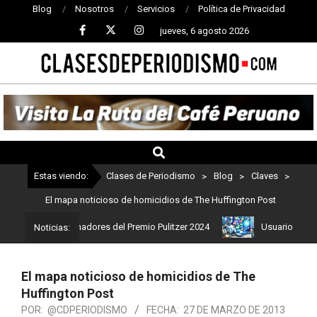
Blog
Nosotros
Servicios
Política de Privacidad
jueves, 6 agosto 2026
CLASES
DE
PERIODISMO
Estas viendo:
Clases de Periodismo
>
Blog
>
Claves
>
El mapa noticioso de homicidios de The Huffington Post
stos son los ganadores del Premio Pulitzer 2024
Usuarios de Chat
Noticias:
El mapa noticioso de homicidios de The
Huffington Post
POR:
@CDPERIODISMO
FECHA:
27 DE MARZO DE 2013