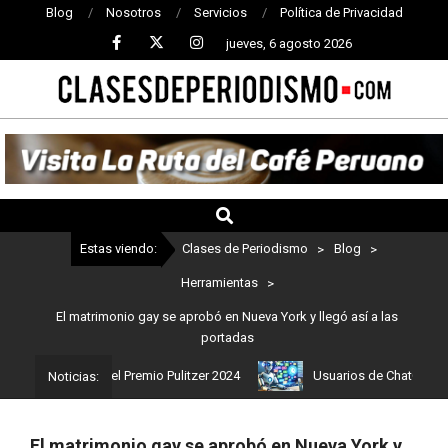
Blog
Nosotros
Servicios
Política de Privacidad
jueves, 6 agosto 2026
CLASES
DE
PERIODISMO
Estas viendo:
Clases de Periodismo
>
Blog
>
Herramientas
>
El matrimonio gay se aprobó en Nueva York y llegó así a las
portadas
los ganadores del Premio Pulitzer 2024
Usuarios de ChatGPT tend
Noticias:
El matrimonio gay se aprobó en Nueva York y