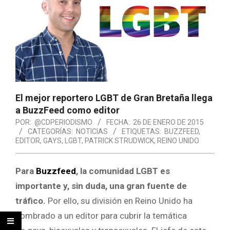
El mejor reportero LGBT de Gran Bretaña llega
a BuzzFeed como editor
POR:
@CDPERIODISMO
FECHA:
26 DE ENERO DE 2015
CATEGORÍAS:
NOTICIAS
ETIQUETAS:
BUZZFEED
,
EDITOR
,
GAYS
,
LGBT
,
PATRICK STRUDWICK
,
REINO UNIDO
Para
Buzzfeed
, la comunidad LGBT es
importante y, sin duda, una gran fuente de
tráfico.
Por ello, su división en Reino Unido ha
nombrado a un editor para cubrir la temática