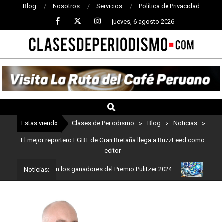
Blog
Nosotros
Servicios
Política de Privacidad
jueves, 6 agosto 2026
CLASES
DE
PERIODISMO
Estas viendo:
Clases de Periodismo
>
Blog
>
Noticias
>
El mejor reportero LGBT de Gran Bretaña llega a BuzzFeed como
editor
dismo: Estos son los ganadores del Premio Pulitzer 2024
Usuarios
Noticias: