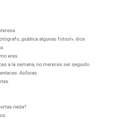
nteresa.
tógrafo, ¡publica algunas fotos!», dice.
s.
ómo eres.
eces a la semana, no mereces ser seguido.
enlaces. Asfixias.
otas.
portas nada?
os.