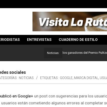
ERIODISTAS
ENTREVISTAS
CUADERNO DE ESTILO
Lo mejor del periodismo: Estos son los ganadores del Premio Pulitzer 2024
Noticias:
edes sociales
ATEGORÍAS:
NOTICIAS
ETIQUETAS:
GOOGLE
,
MARCA DIGITAL
,
USU
publicó en Google+
un post con sugerencias para los usuari
 usuarios están cometiendo algunos errores al completar su 