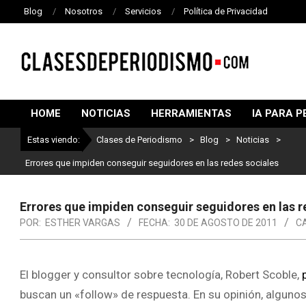
Blog
Nosotros
Servicios
Política de Privacidad
CLASES
DE
HOME
NOTICIAS
HERRAMIENTAS
IA PARA P
PERIODISMO
Estas viendo:
Clases de Periodismo
>
Blog
>
Noticias
>
Errores que impiden conseguir seguidores en las redes sociales
Errores que impiden conseguir seguidores en las r
POR:
ESTHER VARGAS
FECHA:
30 DE AGOSTO DE 2011
C
El blogger y consultor sobre tecnología, Robert Scoble,
buscan un «follow» de respuesta. En su opinión, algunos