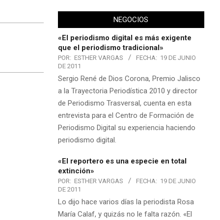
NEGOCIOS
«El periodismo digital es más exigente
que el periodismo tradicional»
POR:
ESTHER VARGAS
FECHA:
19 DE JUNIO
DE 2011
Sergio René de Dios Corona, Premio Jalisco
a la Trayectoria Periodística 2010 y director
de Periodismo Trasversal, cuenta en esta
entrevista para el Centro de Formación de
Periodismo Digital su experiencia haciendo
periodismo digital.
«El reportero es una especie en total
extinción»
POR:
ESTHER VARGAS
FECHA:
19 DE JUNIO
DE 2011
Lo dijo hace varios días la periodista Rosa
María Calaf, y quizás no le falta razón. «El