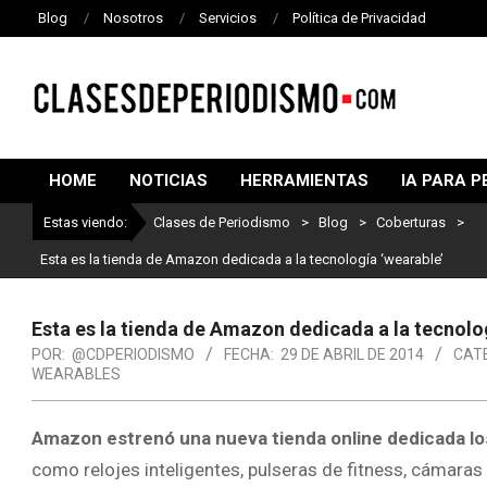
Blog
Nosotros
Servicios
Política de Privacidad
CLASES
DE
HOME
NOTICIAS
HERRAMIENTAS
IA PARA P
PERIODISMO
Estas viendo:
Clases de Periodismo
>
Blog
>
Coberturas
>
Esta es la tienda de Amazon dedicada a la tecnología ‘wearable’
Esta es la tienda de Amazon dedicada a la tecnolo
POR:
@CDPERIODISMO
FECHA:
29 DE ABRIL DE 2014
CAT
WEARABLES
Amazon estrenó una nueva tienda online dedicada lo
como relojes inteligentes, pulseras de fitness, cámaras