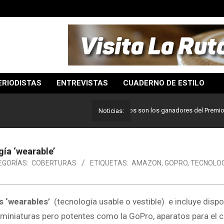
ERIODISTAS
ENTREVISTAS
CUADERNO DE ESTILO
Lo mejor del periodismo: Estos son los ganadores del Premio Pulitz
Noticias:
gía ‘wearable’
EGORÍAS:
COBERTURAS
ETIQUETAS:
AMAZON
,
GOPRO
,
TECNOLO
s ‘wearables’
(tecnología usable o vestible) e incluye dispo
 miniaturas pero potentes como la GoPro, aparatos para el c