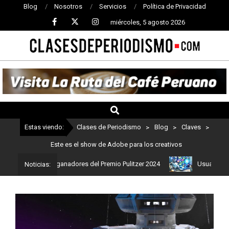
Blog
Nosotros
Servicios
Política de Privacidad
miércoles, 5 agosto 2026
CLASES
DE
PERIODISMO
Estas viendo:
Clases de Periodismo
>
Blog
>
Claves
>
Este es el show de Adobe para los creativos
 Estos son los ganadores del Premio Pulitzer 2024
Usuarios de C
Noticias: