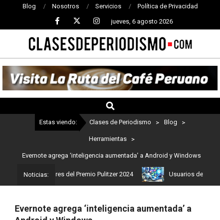
Blog
Nosotros
Servicios
Política de Privacidad
jueves, 6 agosto 2026
CLASES
DE
PERIODISMO
Estas viendo:
Clases de Periodismo
>
Blog
>
Herramientas
>
Evernote agrega ‘inteligencia aumentada’ a Android y Windows
 son los ganadores del Premio Pulitzer 2024
Usuarios de ChatGPT 
Noticias:
Evernote agrega ‘inteligencia aumentada’ a