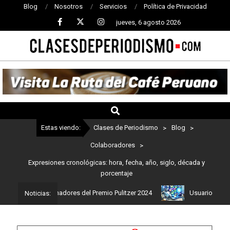
Blog
Nosotros
Servicios
Política de Privacidad
jueves, 6 agosto 2026
CLASES
DE
PERIODISMO
Estas viendo:
Clases de Periodismo
>
Blog
>
Colaboradores
>
Expresiones cronológicas: hora, fecha, año, siglo, década y
porcentaje
 son los ganadores del Premio Pulitzer 2024
Usuarios de ChatGPT
Noticias: