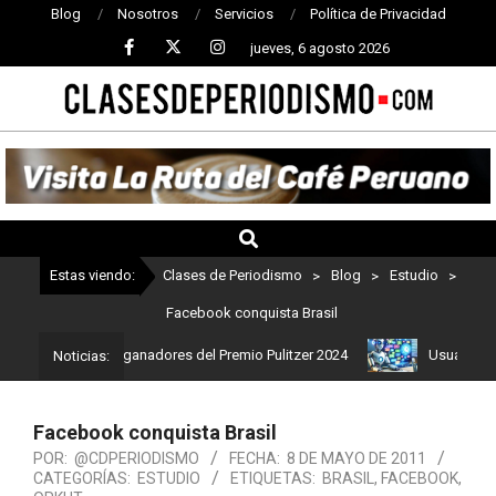
Blog
Nosotros
Servicios
Política de Privacidad
jueves, 6 agosto 2026
CLASES
DE
PERIODISMO
Estas viendo:
Clases de Periodismo
>
Blog
>
Estudio
>
Facebook conquista Brasil
: Estos son los ganadores del Premio Pulitzer 2024
Usuarios de 
Noticias:
Facebook conquista Brasil
POR:
@CDPERIODISMO
FECHA:
8 DE MAYO DE 2011
CATEGORÍAS:
ESTUDIO
ETIQUETAS:
BRASIL
,
FACEBOOK
,