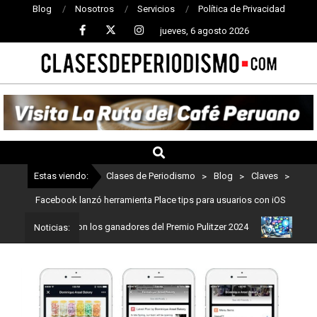
Blog
Nosotros
Servicios
Política de Privacidad
jueves, 6 agosto 2026
CLASES
DE
PERIODISMO
Estas viendo:
Clases de Periodismo
>
Blog
>
Claves
>
Facebook lanzó herramienta Place tips para usuarios con iOS
odismo: Estos son los ganadores del Premio Pulitzer 2024
Usuario
Noticias: