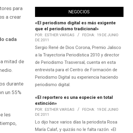
tores para
NEGOCIOS
es a crear
«El periodismo digital es más exigente
que el periodismo tradicional»
POR:
ESTHER VARGAS
FECHA:
19 DE JUNIO
do cada
DE 2011
Sergio René de Dios Corona, Premio Jalisco
a la Trayectoria Periodística 2010 y director
la mitad de
de Periodismo Trasversal, cuenta en esta
entrevista para el Centro de Formación de
medio.
Periodismo Digital su experiencia haciendo
ios durante
periodismo digital.
con un 55%
«El reportero es una especie en total
extinción»
POR:
ESTHER VARGAS
FECHA:
19 DE JUNIO
e les
DE 2011
Lo dijo hace varios días la periodista Rosa
 tiempo,
María Calaf, y quizás no le falta razón. «El