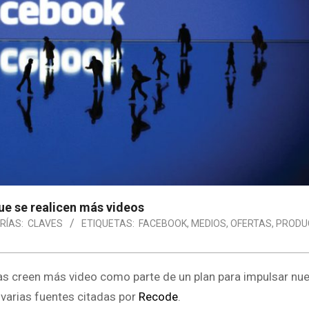
ue se realicen más videos
RÍAS:
CLAVES
ETIQUETAS:
FACEBOOK
,
MEDIOS
,
OFERTAS
,
PRODU
tas creen más video como parte de un plan para impulsar nu
 varias fuentes citadas por
Recode
.