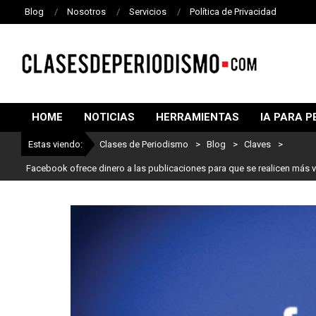
Blog
Nosotros
Servicios
Política de Privacidad
CLASES
DE
HOME
NOTICIAS
HERRAMIENTAS
IA PARA P
PERIODISMO
Estas viendo:
Clases de Periodismo
>
Blog
>
Claves
>
Facebook ofrece dinero a las publicaciones para que se realicen más 