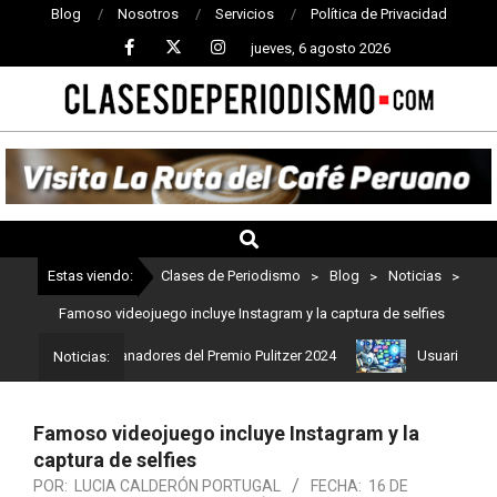
Blog
Nosotros
Servicios
Política de Privacidad
jueves, 6 agosto 2026
CLASES
DE
PERIODISMO
Estas viendo:
Clases de Periodismo
>
Blog
>
Noticias
>
Famoso videojuego incluye Instagram y la captura de selfies
Estos son los ganadores del Premio Pulitzer 2024
Usuarios de Cha
Noticias:
Famoso videojuego incluye Instagram y la
captura de selfies
POR:
LUCIA CALDERÓN PORTUGAL
FECHA:
16 DE