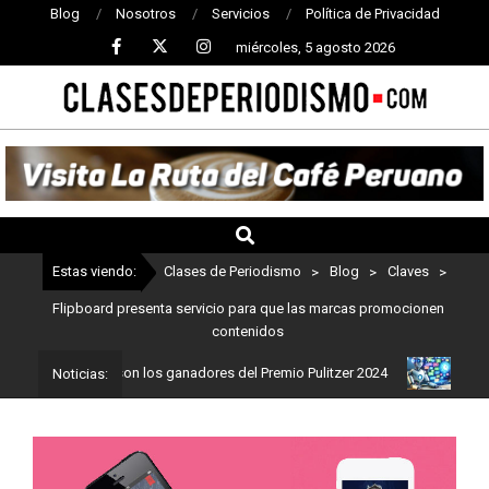
Blog
Nosotros
Servicios
Política de Privacidad
miércoles, 5 agosto 2026
CLASES
DE
PERIODISMO
Estas viendo:
Clases de Periodismo
>
Blog
>
Claves
>
Flipboard presenta servicio para que las marcas promocionen
contenidos
iodismo: Estos son los ganadores del Premio Pulitzer 2024
Usuari
Noticias: