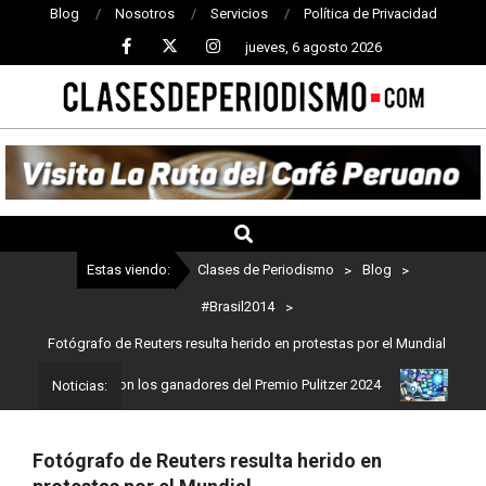
Blog
Nosotros
Servicios
Política de Privacidad
jueves, 6 agosto 2026
CLASES
DE
PERIODISMO
Estas viendo:
Clases de Periodismo
>
Blog
>
#Brasil2014
>
Fotógrafo de Reuters resulta herido en protestas por el Mundial
odismo: Estos son los ganadores del Premio Pulitzer 2024
Usuario
Noticias:
Fotógrafo de Reuters resulta herido en