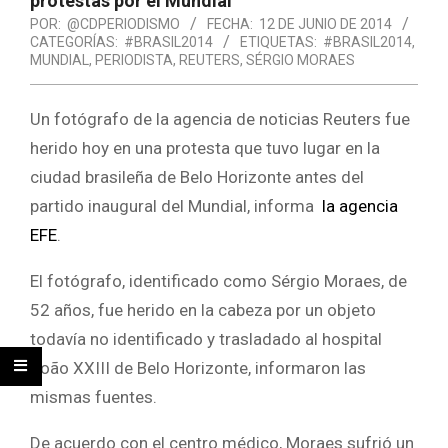
protestas por el Mundial
POR:
@CDPERIODISMO
FECHA:
12 DE JUNIO DE 2014
CATEGORÍAS:
#BRASIL2014
ETIQUETAS:
#BRASIL2014
,
MUNDIAL
,
PERIODISTA
,
REUTERS
,
SÉRGIO MORAES
Un fotógrafo de la agencia de noticias Reuters fue
herido hoy en una protesta que tuvo lugar en la
ciudad brasileña de Belo Horizonte antes del
partido inaugural del Mundial, informa
la agencia
EFE
.
El fotógrafo, identificado como Sérgio Moraes, de
52 años, fue herido en la cabeza por un objeto
todavía no identificado y trasladado al hospital
João XXIII de Belo Horizonte, informaron las
mismas fuentes.
De acuerdo con el centro médico, Moraes sufrió un