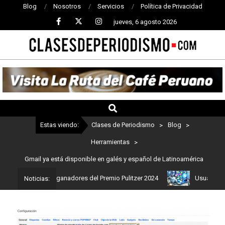
Blog
Nosotros
Servicios
Política de Privacidad
jueves, 6 agosto 2026
CLASES
DE
PERIODISMO
Estas viendo:
Clases de Periodismo
>
Blog
>
Herramientas
>
Gmail ya está disponible en galés y español de Latinoamérica
: Estos son los ganadores del Premio Pulitzer 2024
Usuarios de C
Noticias: