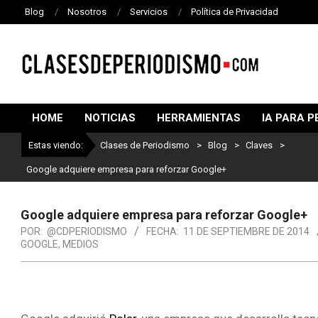
Blog
Nosotros
Servicios
Política de Privacidad
CLASES
DE
HOME
NOTICIAS
HERRAMIENTAS
IA PARA P
PERIODISMO
Estas viendo:
Clases de Periodismo
>
Blog
>
Claves
>
Google adquiere empresa para reforzar Google+
Google adquiere empresa para reforzar Google+
POR:
@CDPERIODISMO
FECHA:
11 DE SEPTIEMBRE DE 2014
GOOGLE
,
MEDIOS