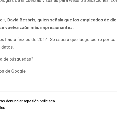
ologías de encuestas visuales para webs o aplicaciones. Lo
le+, David Besbris, quien señala que los empleados de di
l se vuelva «aún más impresionante».
es hasta finales de 2014. Se espera que luego cierre por co
 datos.
sa de búsquedas?
os de Google.
ras denunciar agresión policiaca
les