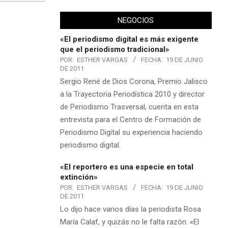
NEGOCIOS
«El periodismo digital es más exigente
que el periodismo tradicional»
POR:
ESTHER VARGAS
FECHA:
19 DE JUNIO
DE 2011
Sergio René de Dios Corona, Premio Jalisco
a la Trayectoria Periodística 2010 y director
de Periodismo Trasversal, cuenta en esta
entrevista para el Centro de Formación de
Periodismo Digital su experiencia haciendo
periodismo digital.
«El reportero es una especie en total
extinción»
POR:
ESTHER VARGAS
FECHA:
19 DE JUNIO
DE 2011
Lo dijo hace varios días la periodista Rosa
María Calaf, y quizás no le falta razón. «El