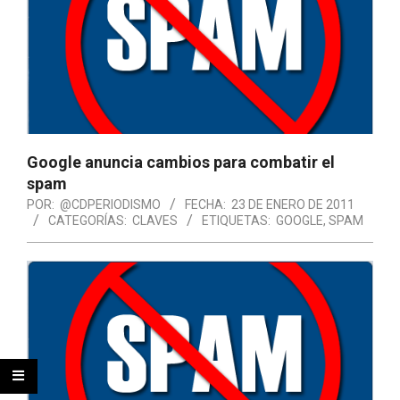
Google anuncia cambios para combatir el
spam
POR:
@CDPERIODISMO
FECHA:
23 DE ENERO DE 2011
CATEGORÍAS:
CLAVES
ETIQUETAS:
GOOGLE
,
SPAM