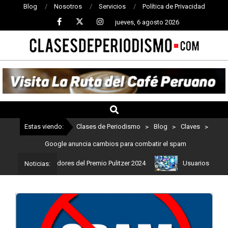
Blog
Nosotros
Servicios
Política de Privacidad
jueves, 6 agosto 2026
CLASES
DE
PERIODISMO
Estas viendo:
Clases de Periodismo
>
Blog
>
Claves
>
Google anuncia cambios para combatir el spam
os son los ganadores del Premio Pulitzer 2024
Usuarios de ChatGP
Noticias: