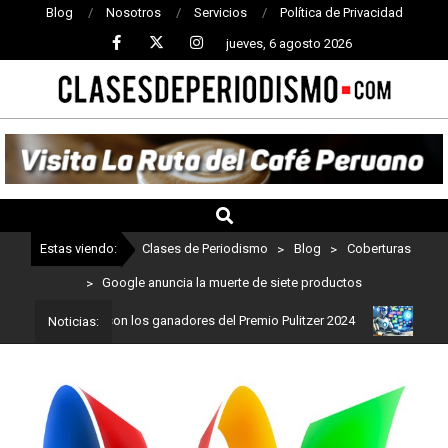
Blog
Nosotros
Servicios
Política de Privacidad
jueves, 6 agosto 2026
CLASES
DE
PERIODISMO
Estas viendo:
Clases de Periodismo
>
Blog
>
Coberturas
>
Google anuncia la muerte de siete productos
odismo: Estos son los ganadores del Premio Pulitzer 2024
Usuario
Noticias: