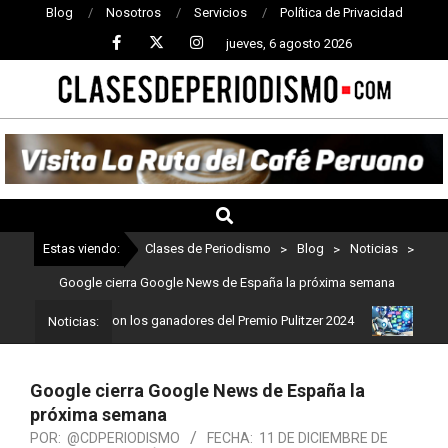
Blog
Nosotros
Servicios
Política de Privacidad
jueves, 6 agosto 2026
CLASES
DE
PERIODISMO
Estas viendo:
Clases de Periodismo
>
Blog
>
Noticias
>
Google cierra Google News de España la próxima semana
iodismo: Estos son los ganadores del Premio Pulitzer 2024
Usuari
Noticias:
Google cierra Google News de España la
próxima semana
POR:
@CDPERIODISMO
FECHA:
11 DE DICIEMBRE DE