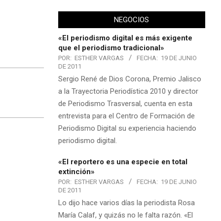
NEGOCIOS
«El periodismo digital es más exigente
que el periodismo tradicional»
POR:
ESTHER VARGAS
FECHA:
19 DE JUNIO
DE 2011
Sergio René de Dios Corona, Premio Jalisco
a la Trayectoria Periodística 2010 y director
de Periodismo Trasversal, cuenta en esta
entrevista para el Centro de Formación de
Periodismo Digital su experiencia haciendo
periodismo digital.
«El reportero es una especie en total
extinción»
POR:
ESTHER VARGAS
FECHA:
19 DE JUNIO
DE 2011
Lo dijo hace varios días la periodista Rosa
María Calaf, y quizás no le falta razón. «El