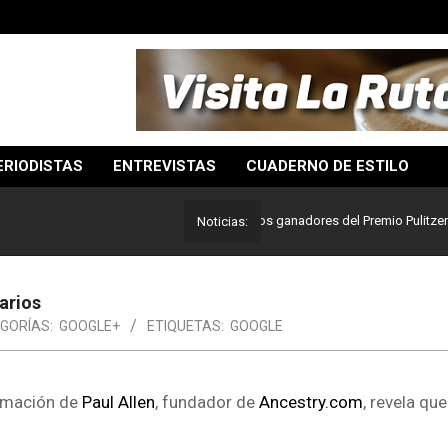
ERIODISTAS
ENTREVISTAS
CUADERNO DE ESTILO
Lo mejor del periodismo: Estos son los ganadores del Premio Pulitzer 2024
Noticias:
arios
GORÍAS:
GOOGLE+
ETIQUETAS:
GOOGLE
imación de
Paul Allen
, fundador de
Ancestry.com
, revela qu