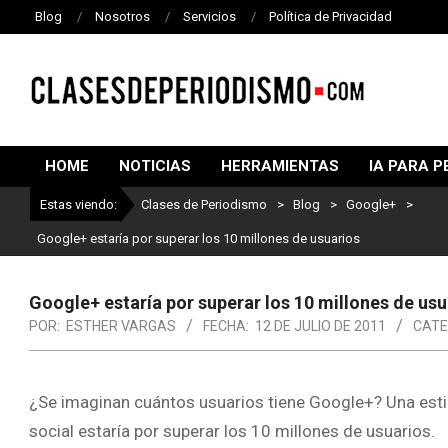
Blog
Nosotros
Servicios
Política de Privacidad
CLASES
DE
HOME
NOTICIAS
HERRAMIENTAS
IA PARA P
PERIODISMO
Estas viendo:
Clases de Periodismo
>
Blog
>
Google+
>
Google+ estaría por superar los 10 millones de usuarios
Google+ estaría por superar los 10 millones de usu
POR:
ESTHER VARGAS
FECHA:
12 DE JULIO DE 2011
CATE
¿Se imaginan cuántos usuarios tiene Google+? Una est
social estaría por superar los 10 millones de usuarios.