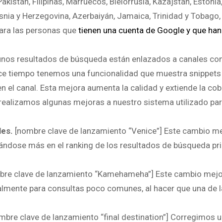
kistán, Filipinas, Marruecos, Bielorrusia, Kazajstán, Estonia
osnia y Herzegovina, Azerbaiyán, Jamaica, Trinidad y Tobago,
para las personas que
tienen una cuenta de Google y que han
nos resultados de búsqueda están enlazados a canales con
ace tiempo tenemos una funcionalidad que muestra snippets
en el canal. Esta mejora aumenta la calidad y extiende la cob
realizamos algunas mejoras a nuestro sistema utilizado pa
les.
[nombre clave de lanzamiento “Venice”] Este cambio me
yándose más en el ranking de los resultados de búsqueda pri
re clave de lanzamiento “Kamehameha”] Este cambio mejo
cialmente para consultas poco comunes, al hacer que una de 
mbre clave de lanzamiento “final destination”] Corregimos 