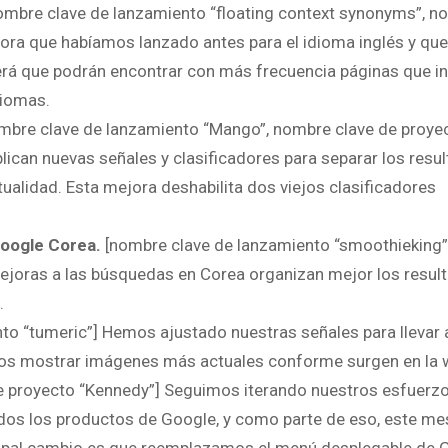
ombre clave de lanzamiento “floating context synonyms”, n
ora que habíamos lanzado antes para el idioma inglés y qu
 será que podrán encontrar con más frecuencia páginas que i
diomas.
mbre clave de lanzamiento “Mango”, nombre clave de proye
ican nuevas señales y clasificadores para separar los resu
ualidad. Esta mejora deshabilita dos viejos clasificadores
oogle Corea.
[nombre clave de lanzamiento “smoothieking
mejoras a las búsquedas en Corea organizan mejor los resul
.
o “tumeric”] Hemos ajustado nuestras señales para llevar a
mos mostrar imágenes más actuales conforme surgen en la 
 proyecto “Kennedy”] Seguimos iterando nuestros esfuerzo
todos los productos de Google, y como parte de eso, este me