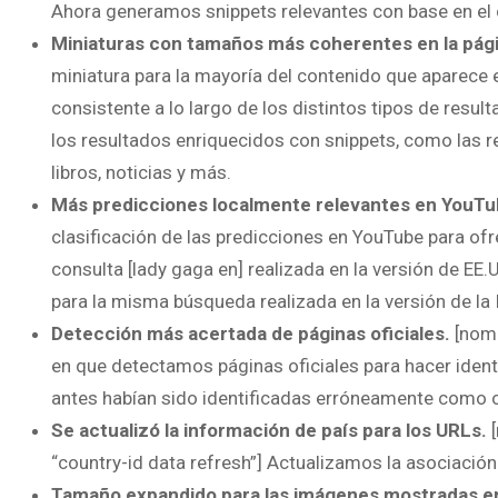
Ahora generamos snippets relevantes con base en el c
Miniaturas con tamaños más coherentes en la pági
miniatura para la mayoría del contenido que aparece 
consistente a lo largo de los distintos tipos de resu
los resultados enriquecidos con snippets, como las re
libros, noticias y más.
Más predicciones localmente relevantes en YouTu
clasificación de las predicciones en YouTube para of
consulta [lady gaga en] realizada en la versión de EE
para la misma búsqueda realizada en la versión de la 
Detección más acertada de páginas oficiales.
[nomb
en que detectamos páginas oficiales para hacer iden
antes habían sido identificadas erróneamente como ofi
Se actualizó la información de país para los URLs.
“country-id data refresh”] Actualizamos la asociació
Tamaño expandido para las imágenes mostradas en