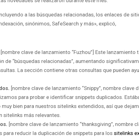
tas novedades se realizaron durante este mes.
uyendo a las búsquedas relacionadas, los enlaces de sitio 
indexación, sinónimos, SafeSearch y más», explicó,
[nombre clave de lanzamiento “Fuzhou”] Este lanzamiento t
ión de “búsquedas relacionadas”, aumentando significativam
sultas. La sección contiene otras consultas que pueden ayu
idos.
[nombre clave de lanzamiento “Snippy”, nombre clave 
ilizamos para probar e identificar snippets duplicados. Est
 muy bien para nuestros sitelinks extendidos, así que deja
n sitelinks más relevantes.
os.
[nombre clave de lanzamiento “thanksgiving”, nombre cl
 para reducir la duplicación de snippets para los
sitelinks 