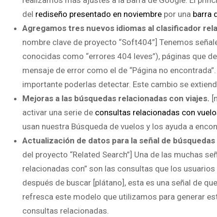
realizamos más ajustes a la Barra de Google. El pri
del
rediseño presentado en noviembre
por una
barra 
Agregamos tres nuevos idiomas al clasificador rel
nombre clave de proyecto “Soft404”] Tenemos señale
conocidas como “errores 404 leves”), páginas que dev
mensaje de error como el de “Página no encontrada”. 
importante poderlas detectar. Este cambio se extiende 
Mejoras a las búsquedas relacionadas con viajes.
[
activar una serie de
consultas relacionadas con vuel
usan nuestra Búsqueda de vuelos y los ayuda a encon
Actualización de datos para la señal de búsquedas
del proyecto “Related Search”] Una de las muchas se
relacionadas con” son las consultas que los usuarios
después de buscar [plátano], esta es una señal de qu
refresca este modelo que utilizamos para generar es
consultas relacionadas.