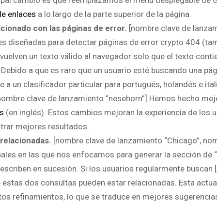
ncipal cambio es que reemplazamos el menú desplegable de 
de enlaces
a lo largo de la parte superior de la página.
acionado con las páginas de error.
[nombre clave de lanzam
s diseñadas para detectar páginas de error crypto 404 (ta
uelven un texto válido al navegador solo que el texto conti
Debido a que es raro que un usuario esté buscando una pági
a un clasificador particular para portugués, holandés e ital
nombre clave de lanzamiento “nesehorn”] Hemos hecho mej
os
(en inglés). Estos cambios mejoran la experiencia de los 
trar mejores resultados.
 relacionadas.
[nombre clave de lanzamiento “Chicago”, no
ñales en las que nos enfocamos para generar la sección de
 escriben en sucesión. Si los usuarios regularmente buscan
e estas dos consultas pueden estar relacionadas. Esta actua
tos refinamientos, lo que se traduce en mejores sugerencia