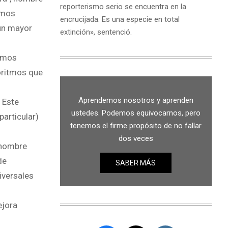
reporterismo serio se encuentra en la
amos
encrucijada. Es una especie en total
 un mayor
extinción», sentenció.
nemos
oritmos que
Aprendemos nosotros y aprenden
 Este
ustedes. Podemos equivocarnos, pero
particular)
tenemos el firme propósito de no fallar
dos veces
 nombre
de
SABER MÁS
iversales
ejora