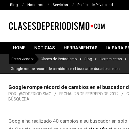
Blog
Nosotros
Servicios
Política de Privacidad
CLASES
DE
HOME
NOTICIAS
HERRAMIENTAS
IA PARA P
PERIODISMO
Estas viendo:
Clases de Periodismo
>
Blog
>
Herramientas
>
Lo
Google rompe récord de cambios en el buscador durante un mes
Google rompe récord de cambios en el buscador 
POR:
@CDPERIODISMO
FECHA:
28 DE FEBRERO DE 2012
C
BÚSQUEDA
Google ha realizado 40 cambios a su buscador en solo 