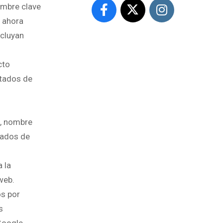
ombre clave
e ahora
ncluyan
cto
ltados de
”, nombre
tados de
 la
web.
s por
s