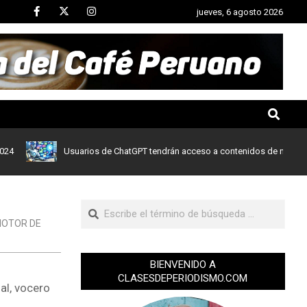
jueves, 6 agosto 2026
Usuarios de ChatGPT tendrán acceso a contenidos de noticias de Le 
OTOR DE
BIENVENIDO A
CLASESDEPERIODISMO.COM
al, vocero