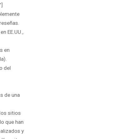
”]
ablemente
 reseñas.
en EE.UU.,
s en
a).
o del
os de una
os sitios
lo que han
alizados y