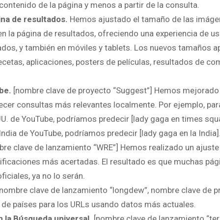
ontenido de la página y menos a partir de la consulta.
na de resultados.
Hemos ajustado el tamaño de las imáge
en la página de resultados, ofreciendo una experiencia de 
ltados, y también en móviles y tablets. Los nuevos tamaños a
cetas, aplicaciones, posters de películas, resultados de co
be.
[nombre clave de proyecto “Suggest”] Hemos mejorado 
recer consultas más relevantes localmente. Por ejemplo, par
.UU. de YouTube, podríamos predecir [lady gaga en times squa
India de YouTube, podríamos predecir [lady gaga en la India]
re clave de lanzamiento “WRE”] Hemos realizado un ajuste 
tificaciones más acertadas. El resultado es que muchas pág
ciales, ya no lo serán.
[nombre clave de lanzamiento “longdew”, nombre clave de p
n de países para los URLs usando datos más actuales.
 la Búsqueda universal.
[nombre clave de lanzamiento “ter