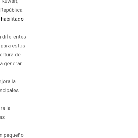
, Kuwait,
 República
 habilitado
 diferentes
 para estos
ertura de
ra generar
jora la
ncipales
ra la
las
un pequeño