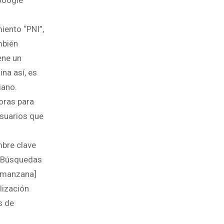
Google
iento “PNI”,
mbién
ene un
na así, es
iano.
oras para
usuarios que
mbre clave
 “Búsquedas
 [manzana]
lización
s de