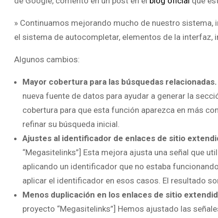
de Google, comentó en un post en el
blog oficial
que es
» Continuamos mejorando mucho de nuestro sistema, incl
el sistema de autocompletar, elementos de la interfaz, 
Algunos cambios:
Mayor cobertura para las búsquedas relacionadas.
nueva fuente de datos para ayudar a generar la secc
cobertura para que esta función aparezca en más con
refinar su búsqueda inicial.
Ajustes al identificador de enlaces de sitio extend
“Megasitelinks”] Esta mejora ajusta una señal que ut
aplicando un identificador que no estaba funcionando
aplicar el identificador en esos casos. El resultado so
Menos duplicación en los enlaces de sitio extendid
proyecto “Megasitelinks”] Hemos ajustado las señales