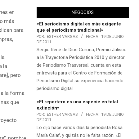
nes en
NEGOCIOS
uso más
«El periodismo digital es más exigente
plican para
que el periodismo tradicional»
POR:
ESTHER VARGAS
FECHA:
19 DE JUNIO
mpras,
DE 2011
Sergio René de Dios Corona, Premio Jalisco
la
a la Trayectoria Periodística 2010 y director
de Periodismo Trasversal, cuenta en esta
a la
entrevista para el Centro de Formación de
re], pero
Periodismo Digital su experiencia haciendo
.
periodismo digital.
a la forma
«El reportero es una especie en total
inas que
extinción»
POR:
ESTHER VARGAS
FECHA:
19 DE JUNIO
royecto
DE 2011
Lo dijo hace varios días la periodista Rosa
María Calaf, y quizás no le falta razón. «El
ra”, nombre