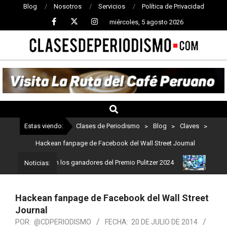
Blog
Nosotros
Servicios
Política de Privacidad
miércoles, 5 agosto 2026
CLASES
DE
PERIODISMO
Estas viendo:
Clases de Periodismo
>
Blog
>
Claves
>
Hackean fanpage de Facebook del Wall Street Journal
dismo: Estos son los ganadores del Premio Pulitzer 2024
Usuarios
Noticias:
Hackean fanpage de Facebook del Wall Street
Journal
POR:
@CDPERIODISMO
FECHA:
20 DE JULIO DE 2014