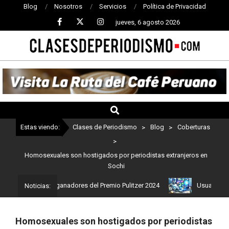
Blog
Nosotros
Servicios
Política de Privacidad
jueves, 6 agosto 2026
CLASES
DE
PERIODISMO
Estas viendo:
Clases de Periodismo
>
Blog
>
Coberturas
>
Homosexuales son hostigados por periodistas extranjeros en
Sochi
 Estos son los ganadores del Premio Pulitzer 2024
Usuarios de C
Noticias:
Homosexuales son hostigados por periodistas