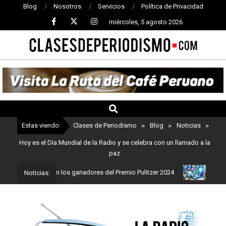
Blog
Nosotros
Servicios
Política de Privacidad
miércoles, 5 agosto 2026
CLASES
DE
PERIODISMO
Estas viendo:
Clases de Periodismo
>
Blog
>
Noticias
>
Hoy es el Día Mundial de la Radio y se celebra con un llamado a la
paz
ismo: Estos son los ganadores del Premio Pulitzer 2024
Usuarios 
Noticias: