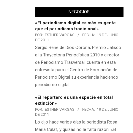
NEGOCIOS
«El periodismo digital es más exigente
que el periodismo tradicional»
POR:
ESTHER VARGAS
FECHA:
19 DE JUNIO
DE 2011
Sergio René de Dios Corona, Premio Jalisco
a la Trayectoria Periodística 2010 y director
de Periodismo Trasversal, cuenta en esta
entrevista para el Centro de Formación de
Periodismo Digital su experiencia haciendo
periodismo digital.
«El reportero es una especie en total
extinción»
POR:
ESTHER VARGAS
FECHA:
19 DE JUNIO
DE 2011
Lo dijo hace varios días la periodista Rosa
María Calaf, y quizás no le falta razón. «El