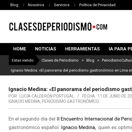
Blog
Nosotros
Servicios
Política de Privacidad
CLASES
DE
HOME
NOTICIAS
HERRAMIENTAS
IA PARA P
PERIODISMO
Estas viendo:
Clases de Periodismo
>
Blog
>
PeriodismoCultur
Ignacio Medina: «El panorama del periodismo gastronómico en Lima es
Ignacio Medina: «El panorama del periodismo gas
POR:
LUCIA CALDERÓN PORTUGAL
FECHA:
11 DE JUNIO DE 2
IGNACIO MEDINA
,
PERIODISMO GASTRONÓMICO
En el segundo día del
II Encuentro Internacional de Per
gastronómico español
Ignacio Medina,
quien es optimi