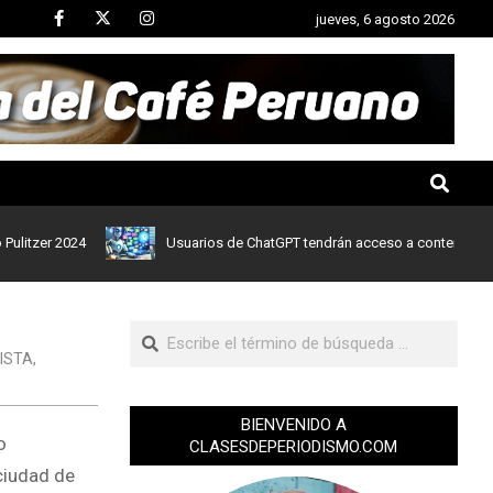
jueves, 6 agosto 2026
er 2024
Usuarios de ChatGPT tendrán acceso a contenidos de noti
ISTA
,
BIENVENIDO A
o
CLASESDEPERIODISMO.COM
ciudad de