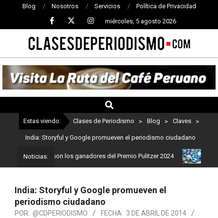
Blog
Nosotros
Servicios
Política de Privacidad
miércoles, 5 agosto 2026
CLASES
DE
PERIODISMO
Estas viendo:
Clases de Periodismo
>
Blog
>
Claves
>
India: Storyful y Google promueven el periodismo ciudadano
iodismo: Estos son los ganadores del Premio Pulitzer 2024
Usuari
Noticias:
India: Storyful y Google promueven el
periodismo ciudadano
POR:
@CDPERIODISMO
FECHA:
3 DE ABRIL DE 2014