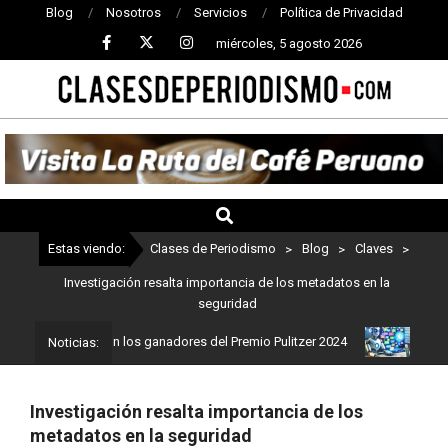
Blog
Nosotros
Servicios
Política de Privacidad
miércoles, 5 agosto 2026
CLASES
DE
PERIODISMO
Estas viendo:
Clases de Periodismo
>
Blog
>
Claves
>
Investigación resalta importancia de los metadatos en la
seguridad
dismo: Estos son los ganadores del Premio Pulitzer 2024
Usuarios
Noticias:
Investigación resalta importancia de los
metadatos en la seguridad