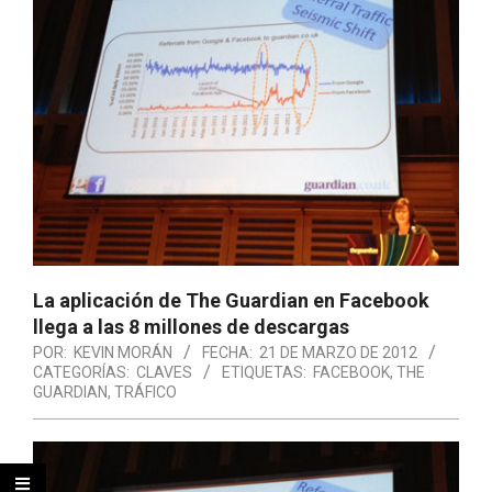
La aplicación de The Guardian en Facebook
llega a las 8 millones de descargas
POR:
KEVIN MORÁN
FECHA:
21 DE MARZO DE 2012
CATEGORÍAS:
CLAVES
ETIQUETAS:
FACEBOOK
,
THE
GUARDIAN
,
TRÁFICO