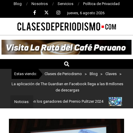
Blog
Nosotros
Servicios
Política de Privacidad
jueves, 6 agosto 2026
CLASES
DE
PERIODISMO
Estas viendo:
Clases de Periodismo
>
Blog
>
Claves
>
La aplicación de The Guardian en Facebook llega a las 8 millones
de descargas
ismo: Estos son los ganadores del Premio Pulitzer 2024
Usuarios 
Noticias: